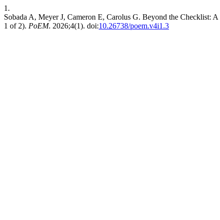
1.
Sobada A, Meyer J, Cameron E, Carolus G. Beyond the Checklist: A 
1 of 2).
PoEM
. 2026;4(1). doi:
10.26738/poem.v4i1.3